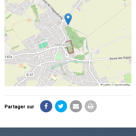
Leaflet
|
©
OpenStreetMap
Partager sur
Partager
Partager
Partager
Imprimer
sur
sur
par
la
Facebook
Twitter
email
page