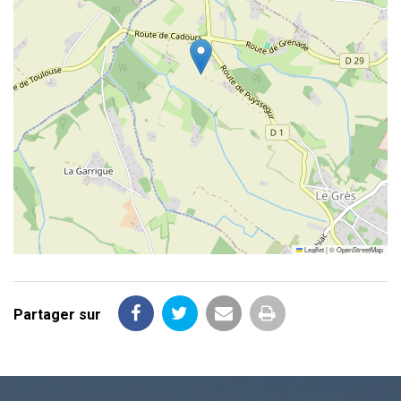
Leaflet
|
©
OpenStreetMap
Partager sur
Partager
Partager
Partager
Imprimer
sur
sur
par
la
Facebook
Twitter
email
page