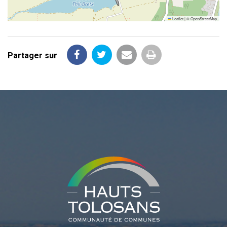
Leaflet
|
©
OpenStreetMap
Partager sur
Partager
Partager
Partager
Imprimer
sur
sur
par
la
Facebook
Twitter
email
page