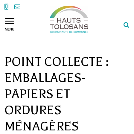
Gestion des traceurs
Al
MENU
à
la
r
POINT COLLECTE :
EMBALLAGES-
PAPIERS ET
ORDURES
MÉNAGÈRES