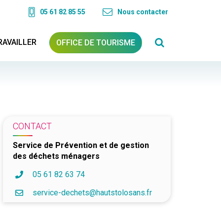
05 61 82 85 55
Nous contacter
RECHERCHE
RAVAILLER
OFFICE DE TOURISME
FERMER
CONTACT
Service de Prévention et de gestion
des déchets ménagers
05 61 82 63 74
service-dechets@hautstolosans.fr