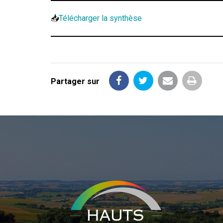
📥
Télécharger la synthèse
Partager sur
Partager
Partager
Partager
Imprim
sur
sur
par
la
Facebook
Twitter
email
page