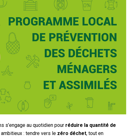
 s’engage au quotidien pour
réduire la quantité de
f ambitieux : tendre vers le
zéro déchet
, tout en